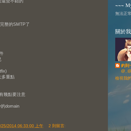
理介面還蠻不錯的
~~~ My
無法正
完整的SMTP了
關於我
信件
已
釣到
ix)
@_
身沒太多重點
檢視我
oe)則有幾點要注意
y的domain
/25/2014 06:33:00 上午
2 則留言: