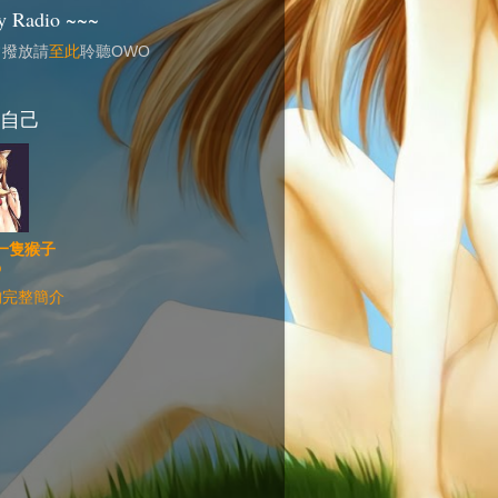
 Radio ~~~
常撥放請
至此
聆聽OWO
自己
一隻猴子
@
的完整簡介