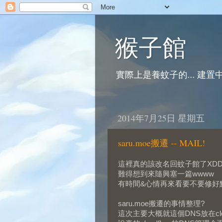
猴子館
實際上是養蚊子的... 建置中
2014年7月25日 星期五
saru.moe搬遷 -- MAIL!
這裡真的該改名回蚊子館了XDDD
難得想到來隨興塞一篇wwww
有時間&心情再來看要不要修好點
saru.moe搬遷的事情整理?
這次主要大概就這個DNS放在clou