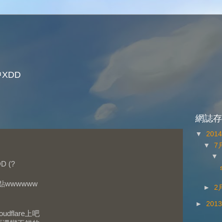
XDD
網誌存
▼
201
▼
7
 (?
wwwwww
►
2
►
201
dflare上吧