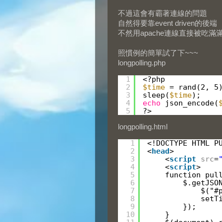
不過這會有霸著連線的問題
自然得要靠event driven的後端
不然用apache連線直接被吃滿
照慣例的簡單試了下~~~
longpolling.php
1
<?php
2
$time
= rand(2, 5
3
sleep(
$time
);
4
echo
json_encode(
5
?>
longpolling.html
1
<!DOCTYPE HTML P
2
<
head
>
3
<
script
src
=
4
<
script
>
5
function pul
6
$.getJSO
7
$("#
8
setT
9
});
10
}