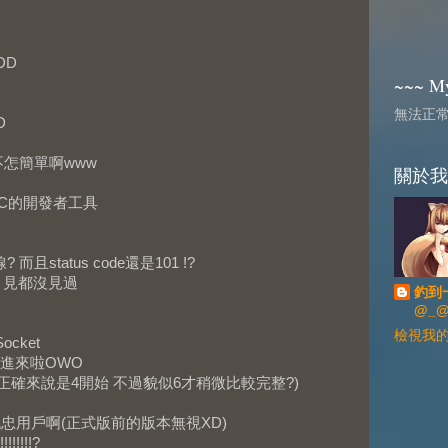
DD
~~~ My
無法正
D
怎簡單啊www
關於我
C的開發者工具
 而且status code還是101 !?
啥? 見都沒見過
釣到
@_
檢視我
ocket
進來啦OWO
 (正確來說是4開始 不過貌似6才稍微比較完整?)
忠用戶啊(正式版前的版本無視XD)
!!!?