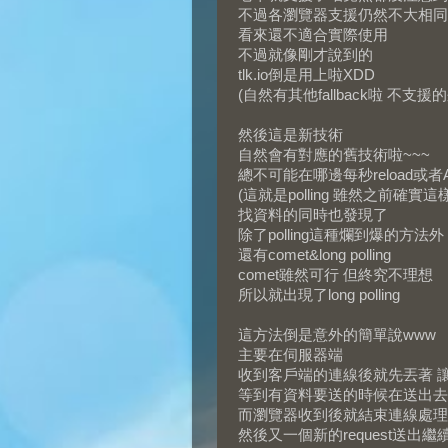
不過各瀏覽器支援仍然不大相同
看來還不適合實際使用
不過就像剛才說到的
tlk.io倒是用上啦XDD
(自然有其他fallback啦 不支援的狀
然後這是新技術
自然會有對應的舊技術啦~~~
總不可能在哪邊每秒reload或者AJ
(這就是polling 雖然之前確實這樣
找資料的同時也發現了
除了polling這種爛到爆的方法外
還有comet&long polling
comet雖然可行 但終究不理想
所以就出現了long polling
這方法倒是意外的簡單說www
主要在伺服器端
收到客戶端的連線後就先丟著 讓他
等到有資料要送的時候在送出去
而瀏覽器收到後就結束連線處理
然後又一個新的request送出繼