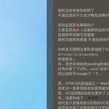
雖然這技術有段時間了
不過說真的不久前才剛知道啊X
得知起因莫名
簡單
的(?
主要是因為
tlk.io
這服務而起的X
是個簡單的聊天室服務
雖然功能簡單樸素 不過技術倒不
存粹某天閒閒沒事對著他開了G
(用了GC得到了這工具之後的習慣XD)
然後發現...
等... 竟然有個始終pending的連線?
好奇的看了下URL... ws:// 這
所以就順手Google了一下...
恩... HTML5的新協議之一 WebS
原來這一直希望能有的東西被加
恩... GC從6開始就有在實作了
等... 咱看到啥了
咱可是只差最初的1沒用的GC死
老早就支援了咱竟然都沒注意到!!!!!