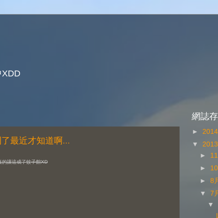
XDD
網誌存
►
201
念的到了最近才知道啊...
▼
201
►
1
真的讓這成了蚊子館XD
►
1
►
8
▼
7