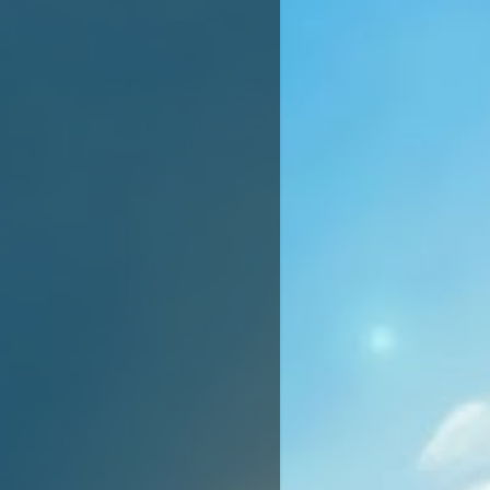
rg/TR/html4/strict.dtd
">
ry.min.js"
></
script
>
"</
p
>");