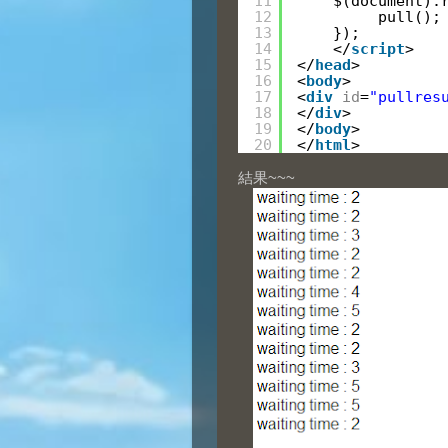
11
$(document).
12
pull();
13
});
14
</
script
>
15
</
head
>
16
<
body
>
17
<
div
id
=
"pullres
18
</
div
>
19
</
body
>
20
</
html
>
結果~~~