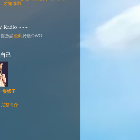
才知道啊...
 Radio ~~~
常撥放請
至此
聆聽OWO
自己
一隻猴子
@
的完整簡介