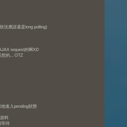
況應該還是long polling)
AX request的啊XD
想的... OTZ
進入pending狀態
資料
續等待