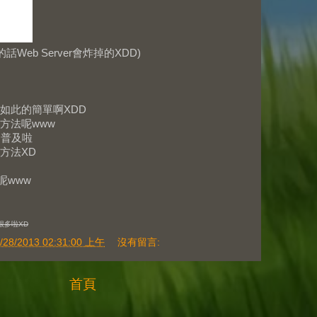
Web Server會炸掉的XDD)
如此的簡單啊XDD
方法呢www
速普及啦
方法XD
呢www
很多啦XD
/28/2013 02:31:00 上午
沒有留言:
首頁