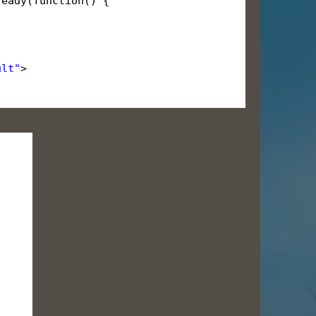
ready(function() {
ult"
>