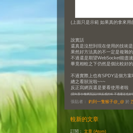
(上面只是示範 如果真的拿來用的話
說實話
還真是沒想到現在使用的技術是
果然好方法真的不一定是複雜的
不過還是期望WebSocket能盡
畢竟相較之下仍然是個比較好的
不過實際上也有SPDY這個方案
總之看狀況啦~~~
反正寫網頁還是要看使用者啦
(望向那令種網頁設計師反感的IE 不過最近也好
張貼者：
釣到一隻猴子@_@
於
7
較新的文章
訂閱：
文章 (Atom)