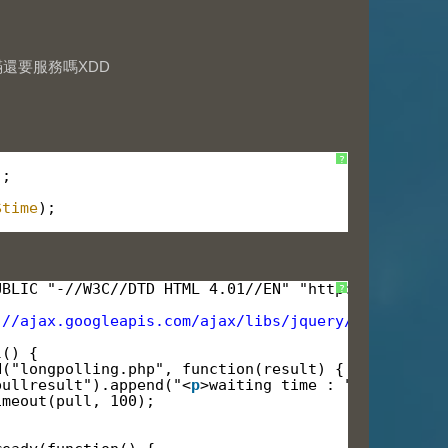
滿還要服務嗎XDD
?
);
$time
);
UBLIC "-//W3C//DTD HTML 4.01//EN" "
http://www.w3.o
?
"//ajax.googleapis.com/ajax/libs/jquery/1.9.1/jque
l() {
N("longpolling.php", function(result) {
pullresult").append("<
p
>waiting time : "+result + 
imeout(pull, 100);