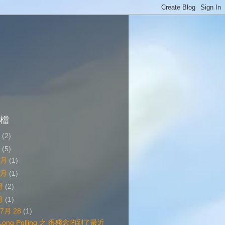
檔
4
(2)
3
(5)
1月
(1)
0月
(1)
月
(2)
月
(1)
▼
7月 28
(1)
Long Polling 之 很殘念的到了最近