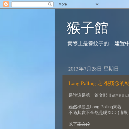
猴子館
實際上是養蚊子的... 建置中
2013年7月28日 星期日
Long Polling 之 很殘
是說這是第一篇文耶!!!
(還不是某人
雖然標題是Long Polling來著
不過其實不全然是呢XDD (遭毆
以下
正文(?